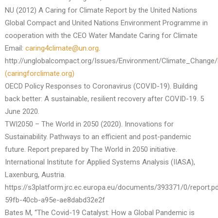
NU (2012) A Caring for Climate Report by the United Nations
Global Compact and United Nations Environment Programme in
cooperation with the CEO Water Mandate Caring for Climate
Email:
caring4climate@un.org
.
http://unglobalcompact.org/Issues/Environment/Climate_Change/
(caringforclimate.org)
OECD Policy Responses to Coronavirus (COVID-19). Building
back better: A sustainable, resilient recovery after COVID-19. 5
June 2020.
TWI2050 – The World in 2050 (2020). Innovations for
Sustainability. Pathways to an efficient and post-pandemic
future. Report prepared by The World in 2050 initiative.
International Institute for Applied Systems Analysis (IIASA),
Laxenburg, Austria.
https://s3platform.jrc.ec.europa.eu/documents/393371/0/report.
59fb-40cb-a95e-ae8dabd32e2f
Bates M, “The Covid-19 Catalyst: How a Global Pandemic is