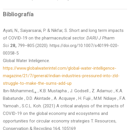
Bibliografía
Ayati, N., Saiyarsarai, P. & Nikfar, S. Short and long term impacts
of COVID-19 on the pharmaceutical sector.
DARU J Pharm
Sci
28,
799–805 (2020). https://doi.org/10.1007/s40199-020-
00358-5
Global Water Inteligence.
https://www.globalwaterintel.com/global-water-intelligence-
magazine/21/7/general/indian-industries-pressured-into-zld-
struggle-to-make-the-sums-add-up
Ibn-Mohammed,⁎ , K.B. Mustapha , J. Godsell , Z. Adamuc , K.A.
Babatunde , D.D. Akintade , A. Acquaye , H. Fujii , M.M. Ndiaye , F.A.
Yamoah , S.C.L. Koh. (2021) A critical analysis of the impacts of
COVID-19 on the global economy and ecosystems and
opportunities for circular economy strategies T. Resources,
Conservation & Recycling 164, 105169