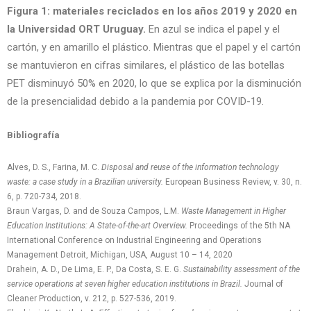
Figura 1: materiales reciclados en los años 2019 y 2020 en
la Universidad ORT Uruguay.
En azul se indica el papel y el
cartón, y en amarillo el plástico. Mientras que el papel y el cartón
se mantuvieron en cifras similares, el plástico de las botellas
PET disminuyó 50% en 2020, lo que se explica por la disminución
de la presencialidad debido a la pandemia por COVID-19.
Bibliografía
Alves, D. S., Farina, M. C.
Disposal and reuse of the information technology
waste: a case study in a Brazilian university.
European Business Review, v. 30, n.
6, p. 720-734, 2018.
Braun Vargas, D. and de Souza Campos, L.M.
Waste Management in Higher
Education Institutions: A State-of-the-art Overview.
Proceedings of the 5th NA
International Conference on Industrial Engineering and Operations
Management Detroit, Michigan, USA, August 10 – 14, 2020
Drahein, A. D., De Lima, E. P., Da Costa, S. E. G.
Sustainability assessment of the
service operations at seven higher education institutions in Brazil.
Journal of
Cleaner Production, v. 212, p. 527-536, 2019.