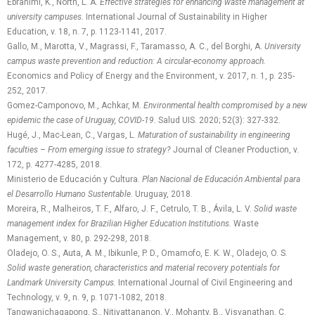
Ebrahimi, K., North, L. A.
Effective strategies for enhancing waste management at
university campuses.
International Journal of Sustainability in Higher
Education, v. 18, n. 7, p. 1123-1141, 2017.
Gallo, M., Marotta, V., Magrassi, F., Taramasso, A. C., del Borghi, A.
University
campus waste prevention and reduction: A circular-economy approach.
Economics and Policy of Energy and the Environment, v. 2017, n. 1, p. 235-
252, 2017.
Gomez-Camponovo, M., Achkar, M.
Environmental health compromised by a new
epidemic the case of Uruguay, COVID-19.
Salud UIS. 2020; 52(3): 327-332.
Hugé, J., Mac-Lean, C., Vargas, L.
Maturation of sustainability in engineering
faculties – From emerging issue to strategy?
Journal of Cleaner Production, v.
172, p. 4277-4285, 2018.
Ministerio de Educación y Cultura.
Plan Nacional de Educación Ambiental para
el Desarrollo Humano Sustentable.
Uruguay, 2018.
Moreira, R., Malheiros, T. F., Alfaro, J. F., Cetrulo, T. B., Ávila, L. V.
Solid waste
management index for Brazilian Higher Education Institutions.
Waste
Management, v. 80, p. 292-298, 2018.
Oladejo, O. S., Auta, A. M., Ibikunle, P. D., Omamofo, E. K. W., Oladejo, O. S.
Solid waste generation, characteristics and material recovery potentials for
Landmark University Campus.
International Journal of Civil Engineering and
Technology, v. 9, n. 9, p. 1071-1082, 2018.
Tangwanichagapong, S., Nitivattananon, V., Mohanty, B., Visvanathan, C.